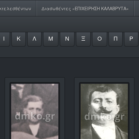
κτελεσθέντων
Διασωθέντες «ΕΠΙΧΕΙΡΗΣΗ ΚΑΛΑΒΡΥΤΑ»
Ι
Κ
Λ
Μ
Ν
Ξ
Ο
Π
Ρ