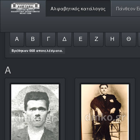
Αλφαβητικός κατάλογος
Πάνθεον Ε
Α
Β
Γ
Δ
Ε
Ζ
Η
Θ
Βρέθηκαν 668 αποτελέσματα.
Α