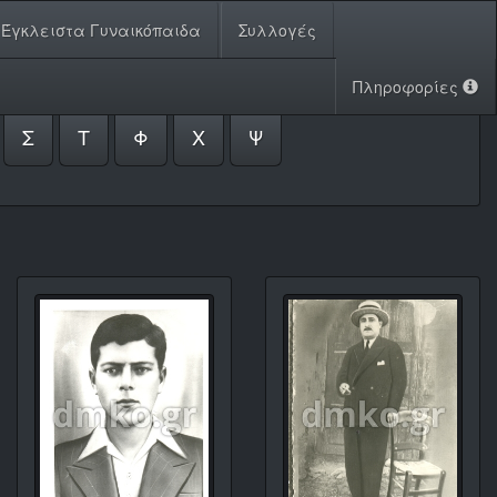
Έγκλειστα Γυναικόπαιδα
Συλλογές
Πληροφορίες
Σ
Τ
Φ
Χ
Ψ